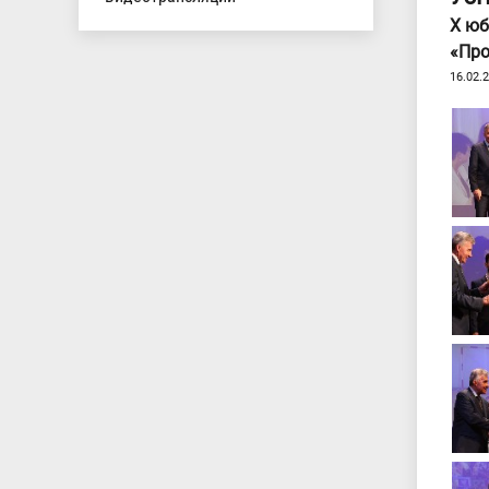
Х юб
«Про
16.02.