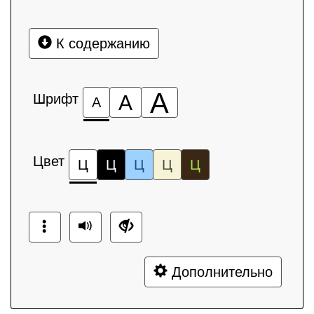
К содержанию
А
Шрифт
А
А
Цвет
Ц
Ц
Ц
Ц
Ц
Дополнительно