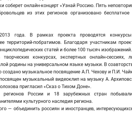
ки соберет онлайн-концерт «Узнай Россию. Пять неповтори
ровольцев из этих регионов организовано бесплатное
2013 года. В рамках проекта проводятся конкурсы 
ее территорий-побратимов. Благодаря участникам прое
энциклопедических статей и более 100 тысяч изображений.
ворческих конкурсах, экспертных онлайн-сессиях, ли
лой родины на универсальном языке музыки. В соавторс
 создано музыкальное посвящение А.П. Чехову и П.И. Чай
л посвящен музыкальный видеоклип на музыку А. Архиповс
олохова пригласил «Сказ о Тихом Доне».
 регионов России и 18 зарубежных стран побывали
анителями культурного наследия региона.
рого — объединить россиян и иностранцев, интересующихся