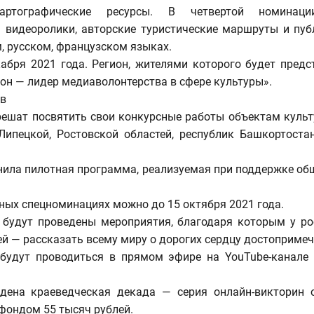
 картографические ресурсы. В четвертой номина
 видеоролики, авторские туристические маршруты и пуб
, русском, французском языках.
бря 2021 года. Регион, жителями которого будет пред
ион — лидер медиаволонтерства в сфере культуры».
ов
ешат посвятить свои конкурсные работы объектам культ
Липецкой, Ростовской областей, республик Башкортоста
нила пилотная программа, реализуемая при поддержке об
ных спецноминациях можно до 15 октября 2021 года.
 будут проведены мероприятия, благодаря которым у ро
елей — рассказать всему миру о дорогих сердцу достоприм
 будут проводиться в прямом эфире на YouTube-канале
дена краеведческая декада — серия онлайн-викторин 
фондом 55 тысяч рублей.