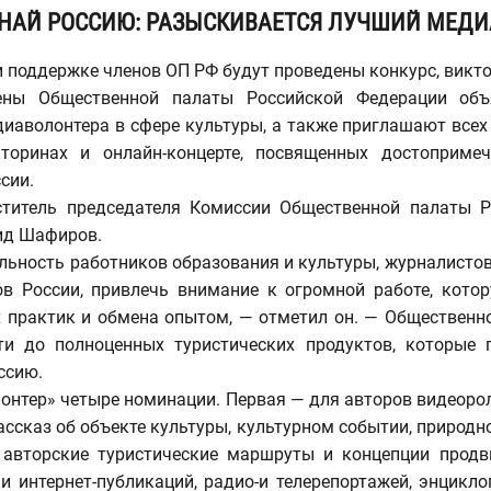
НАЙ РОССИЮ: РАЗЫСКИВАЕТСЯ ЛУЧШИЙ МЕД
 поддержке членов ОП РФ будут проведены конкурс, викт
ены Общественной палаты Российской Федерации объ
иаволонтера в сфере культуры, а также приглашают всех
кторинах и онлайн-концерте, посвященных достоприме
сии.
ститель председателя Комиссии Общественной палаты Р
ид Шафиров.
льность работников образования и культуры, журналистов
ов России, привлечь внимание к огромной работе, котор
 практик и обмена опытом, — отметил он. — Общественн
и до полноценных туристических продуктов, которые 
ссию.
лонтер» четыре номинации. Первая — для авторов видеоро
ассказ об объекте культуры, культурном событии, природ
авторские туристические маршруты и концепции продв
 интернет-публикаций, радио-и телерепортажей, энциклоп