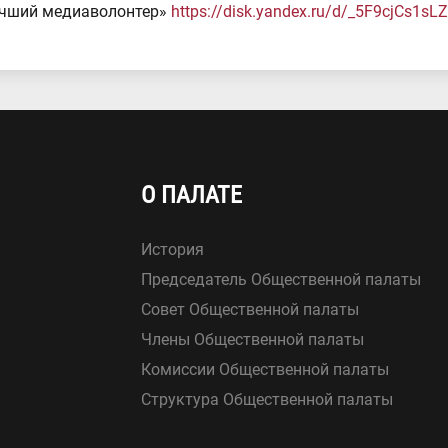
чший медиаволонтер»
https://disk.yandex.ru/d/_5F9cjCs1sL
О ПАЛАТЕ
История
Председатель Общественной палаты
Совет Общественной палаты
Члены Общественной палаты
Комиссии Общественной палаты
Структура Общественной палаты