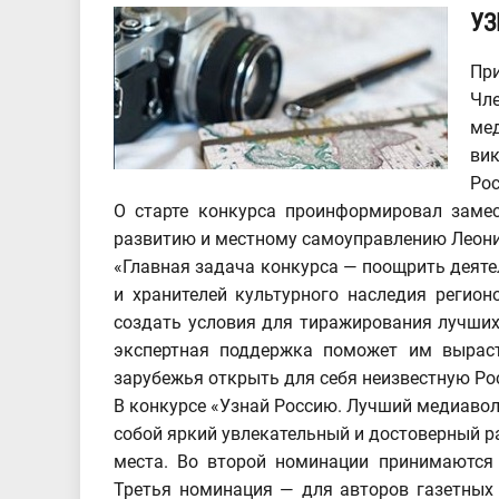
УЗ
При
Чл
мед
ви
Рос
О старте конкурса проинформировал заме
развитию и местному самоуправлению Леон
«Главная задача конкурса — поощрить деяте
и хранителей культурного наследия регион
создать условия для тиражирования лучших
экспертная поддержка поможет им выраст
зарубежья открыть для себя неизвестную Ро
В конкурсе «Узнай Россию. Лучший медиаво
собой яркий увлекательный и достоверный р
места. Во второй номинации принимаются 
Третья номинация — для авторов газетных и