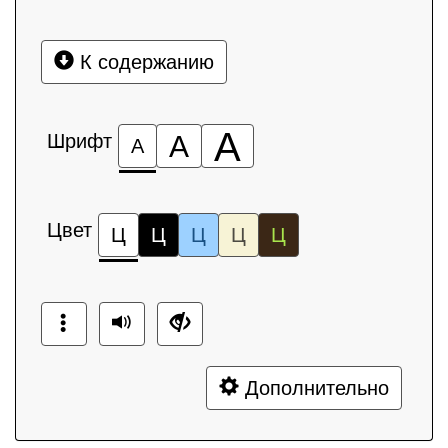
К содержанию
А
Шрифт
А
А
Цвет
Ц
Ц
Ц
Ц
Ц
Дополнительно