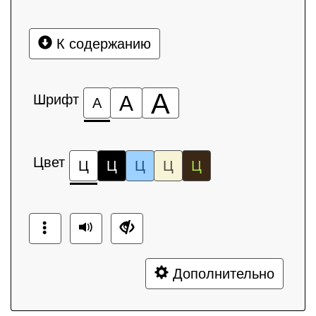
К содержанию
А
Шрифт
А
А
Цвет
Ц
Ц
Ц
Ц
Ц
Дополнительно