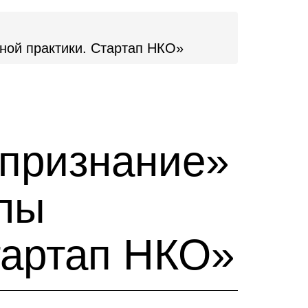
ной практики. Стартап НКО»
 признание»
лы
тартап НКО»