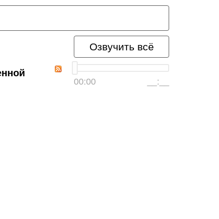
Озвучить всё
енной
00:00
__:__