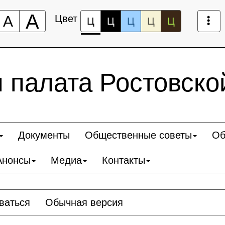
А
А
Цвет
Ц
Ц
Ц
Ц
Ц
 палата Ростовско
Документы
Общественные советы
Об
Анонсы
Медиа
Контакты
ваться
Обычная версия