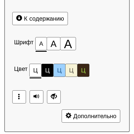
К содержанию
А
Шрифт
А
А
Цвет
Ц
Ц
Ц
Ц
Ц
Дополнительно