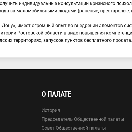
получить индивидуальные консультации кризисного психол
ухода за маломобильными людьми (раненые, престарелые,
а-Дону», имеет огромный опыт во внедрении элементов си
итории Ростовской области в виде повышения компетенций
дских территориях, запусков пунктов бесплатного проката
О ПАЛАТЕ
История
Председатель Общественной палаты
Совет Общественной палаты