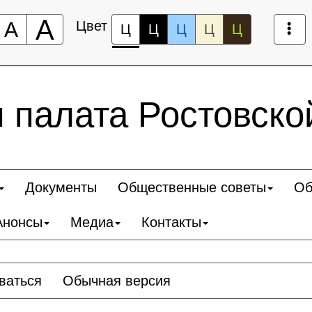
А
А
Цвет
Ц
Ц
Ц
Ц
Ц
 палата Ростовско
Документы
Общественные советы
Об
Анонсы
Медиа
Контакты
ваться
Обычная версия