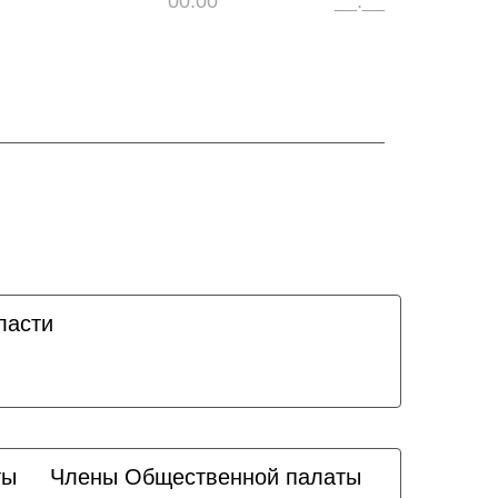
00:00
__:__
ласти
ты
Члены Общественной палаты