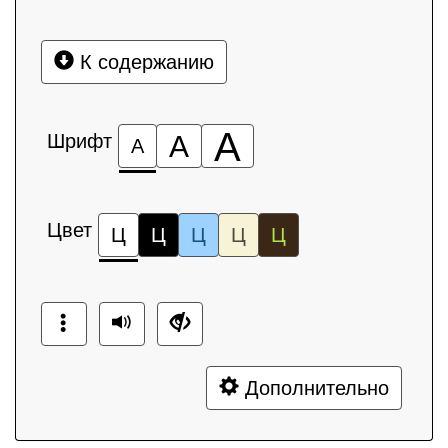
К содержанию
А
Шрифт
А
А
Цвет
Ц
Ц
Ц
Ц
Ц
Дополнительно