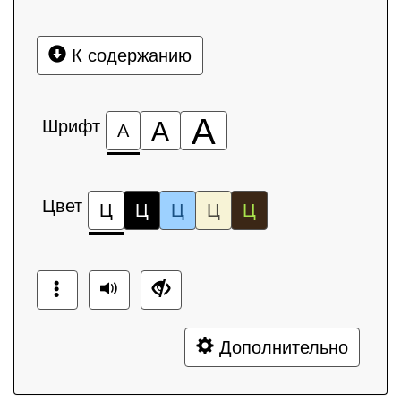
К содержанию
А
Шрифт
А
А
Цвет
Ц
Ц
Ц
Ц
Ц
Дополнительно