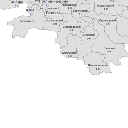
Ростов-на-Дону
Таганрог
Азов
Батайск