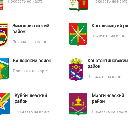
Показать на карте
Показать на карте
Зимовниковский
Кагальницкий р
район
Показать на карте
Показать на карте
Кашарский район
Константиновский
район
Показать на карте
Показать на карте
Куйбышевский
Мартыновский
район
район
Показать на карте
Показать на карте