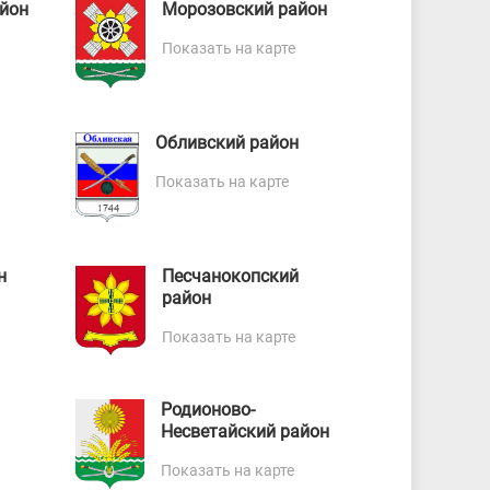
йон
Морозовский район
Показать на карте
Обливский район
Показать на карте
н
Песчанокопский
район
Показать на карте
Родионово-
Несветайский район
Показать на карте