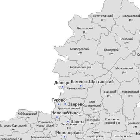
Каменск-Шахтинский
Донецк
Гуково
Зверево
Новошахтинск
Шахты
Новочеркасск
В