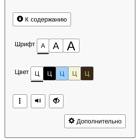
К содержанию
А
Шрифт
А
А
Цвет
Ц
Ц
Ц
Ц
Ц
Дополнительно