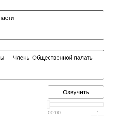
ласти
ты
Члены Общественной палаты
Озвучить
00:00
__:__