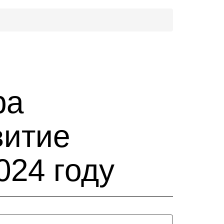
ра
витие
024 году