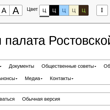
А
А
Цвет
Ц
Ц
Ц
Ц
Ц
 палата Ростовско
Документы
Общественные советы
Об
Анонсы
Медиа
Контакты
ваться
Обычная версия