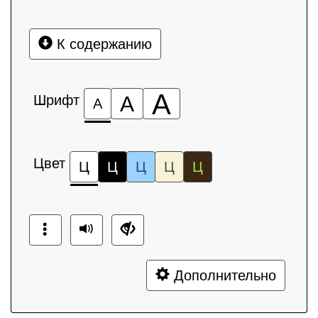
К содержанию
А
Шрифт
А
А
Цвет
Ц
Ц
Ц
Ц
Ц
Дополнительно