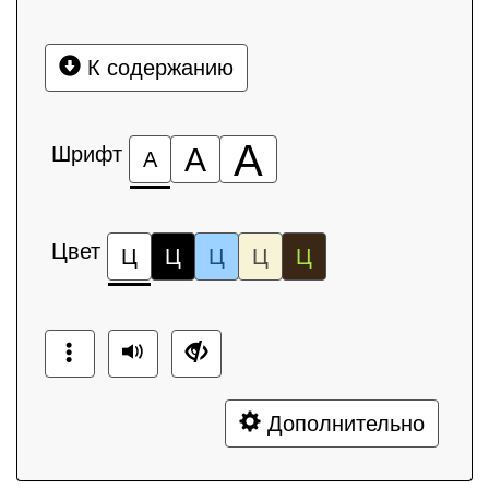
К содержанию
А
Шрифт
А
А
Цвет
Ц
Ц
Ц
Ц
Ц
Дополнительно