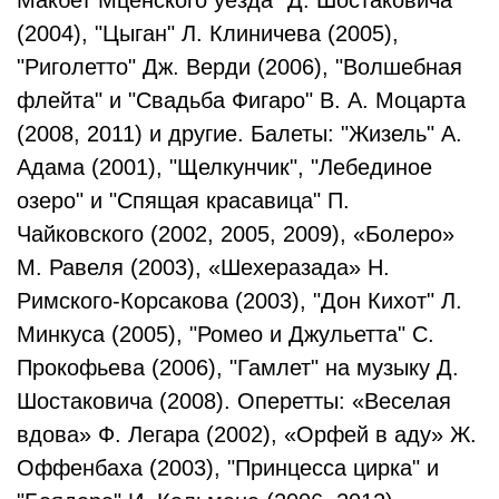
Макбет Мценского уезда" Д. Шостаковича
(2004), "Цыган" Л. Клиничева (2005),
"Риголетто" Дж. Верди (2006), "Волшебная
флейта" и "Свадьба Фигаро" В. А. Моцарта
(2008, 2011) и другие. Балеты: "Жизель" А.
Адама (2001), "Щелкунчик", "Лебединое
озеро" и "Спящая красавица" П.
Чайковского (2002, 2005, 2009), «Болеро»
М. Равеля (2003), «Шехеразада» Н.
Римского-Корсакова (2003), "Дон Кихот" Л.
Минкуса (2005), "Ромео и Джульетта" С.
Прокофьева (2006), "Гамлет" на музыку Д.
Шостаковича (2008). Оперетты: «Веселая
вдова» Ф. Легара (2002), «Орфей в аду» Ж.
Оффенбаха (2003), "Принцесса цирка" и