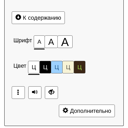
К содержанию
А
Шрифт
А
А
Цвет
Ц
Ц
Ц
Ц
Ц
Дополнительно