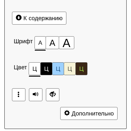
К содержанию
А
Шрифт
А
А
Цвет
Ц
Ц
Ц
Ц
Ц
Дополнительно