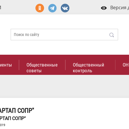
1
Версия 
менты
Общественные
Общественный
ОН
советы
контроль
АРТАП СОПР"
РТАП СОПР"
2019