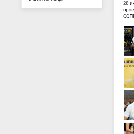
28 и
прое
СОПР