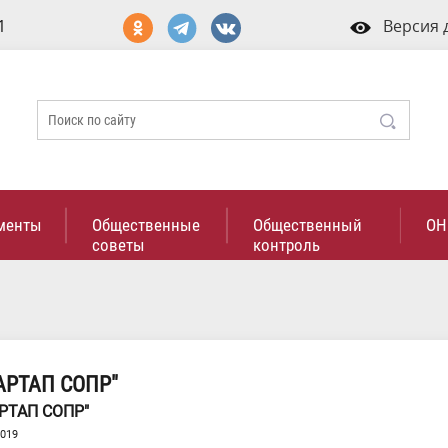
1
Версия 
менты
Общественные
Общественный
ОН
советы
контроль
АРТАП СОПР"
РТАП СОПР"
2019