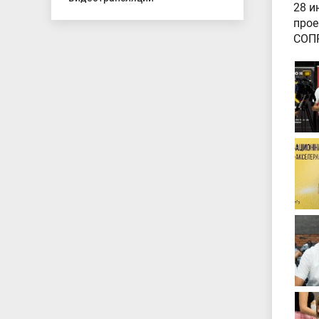
28 и
прое
СОПР