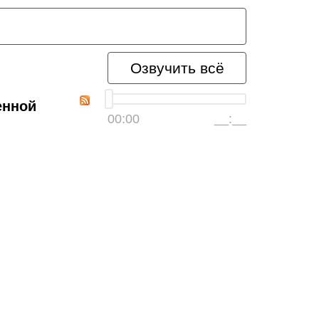
Озвучить всё
енной
00:00
__:__