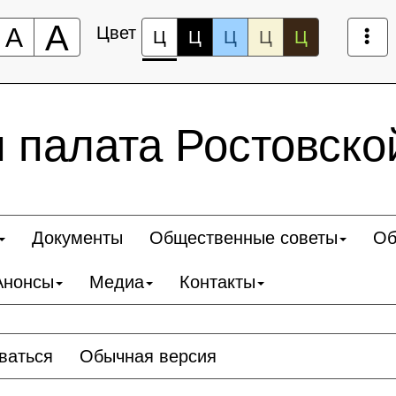
А
А
Цвет
Ц
Ц
Ц
Ц
Ц
 палата Ростовско
Документы
Общественные советы
Об
Анонсы
Медиа
Контакты
ваться
Обычная версия