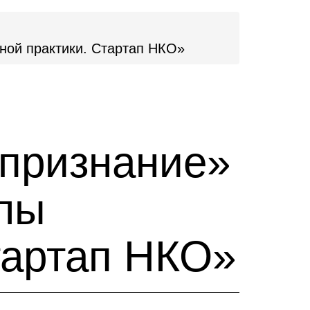
ной практики. Стартап НКО»
 признание»
лы
тартап НКО»