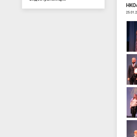
НКО
25.01.