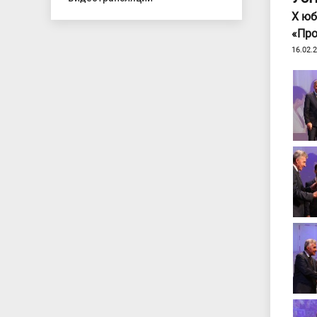
Х юб
«Про
16.02.